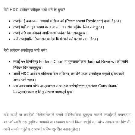
H&C
?
मेरो
आवेदन
स्वीकृत
भयो
भने
के
हुन्छ
(Permanent Resident)
तपाईंलाई
क्यानडामा
स्थायी
बासिन्दाको
दर्जा
दिइन्छ।
,
तपाईं
यहाँ
कानुनी
रूपमा
बस्न
काम
गर्न
र
सेवा
सुविधा
लिन
सक्नुहुन्छ।
तपाईं
पछि
क्यानडाको
नागरिकता
आवेदन
दिन
सक्नुहुन्छ।
यदि
तपाईंमाथि
निष्कासन
आदेश
थियो
भने
त्यो
प्रायः
रद्द
गरिन्छ।
?
मेरो
आवेदन
अस्वीकृत
भयो
भने
Federal Court
(Judicial Review)
तपाईं
१५
दिनभित्र
मा
पुनरावलोकन
को
लागि
निवेदन
दिन
सक्नुहुन्छ।
H&C
,
अर्को
आवेदन
भविष्यमा
दिन
सकिन्छ
तर
धेरै
पटक
अस्वीकृत
भएको
इतिहासले
असर
पार्न
सक्छ।
यस
अवस्थामा
योग्य
आप्रवासन
सल्लाहकारसँग(Immigration Consultant/
Lawyer)
सल्लाह
लिनु
अत्यन्त
महत्वपूर्ण
हुन्छ।
यदि
तपाईं
वा
तपाईंको
चिनेजानेकाले
यस्तो
परिस्थितिमा
हुनुहुन्छ
जसले
तपाईंलाई
क्यानडामा
बस्नको
लागि
सहानुभूति
र
न्यायको
आवश्यकता
छ
भने
ढिला
नगर्नुहोस्।
योग्य
आप्रवासन
विज्ञसँग
आजै
सम्पर्क
गर्नुहोस्
र
आफ्नो
भविष्य
सुरक्षित
बनाउनुहोस्।