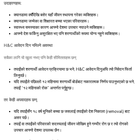
:
उदाहरणहरू
क्यानडामा
वर्षौंदेखि
बसेर
यहाँ
जीवन
स्थापना
गरेका
व्यक्तिहरू।
क्यानडामा
जन्मेका
वा
शिक्षारत
बच्चा
भएका
परिवारहरू।
स्वास्थ्य
समस्याका
कारण
आफ्नो
देशमा
उपचार
नपाउने
व्यक्तिहरू।
आफ्नो
देश
फर्किनु
असुरक्षित
भए
पनि
शरणार्थीको
रूपमा
योग्य
नहुने
व्यक्तिहरू।
H&C
आवेदन
दिन
नमिल्ने
अवस्था
:
सबैका
लागि
यो
खुला
नभए
पनि
केही
सीमितताहरू
छन्
, H&C
तपाईंको
शरणार्थी
आवेदन
प्रक्रियामा
छ
भने
आवेदन
दिनुअघि
त्यो
निवेदन
फिर्ता
लिनुपर्छ।
,
यदि
तपाईंले
पछिल्लो
१२
महिनामा
शरणार्थी
बोर्डबाट
नकारात्मक
निर्णय
पाउनुभएको
छ
भने
“
”
तपाईं
१२
महिनाको
रोक
अन्तर्गत
पर्नुहुन्छ।
:
तर
केही
अपवादहरू
छन्
(removal)
यदि
तपाईंसँग
१८
वर्ष
मुनिको
बच्चा
छ
जसलाई
तपाईंको
देश
निकाला
बाट
असर
पर्छ।
तपाईं
वा
तपाईंको
परिवारको
सदस्यलाई
जीवन
जोखिम
हुने
गम्भीर
रोग
छ
र
त्यो
रोगको
उपचार
आफ्नो
देशमा
उपलब्ध
छैन।