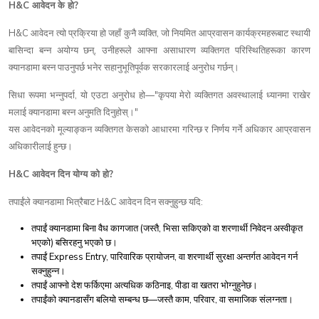
H&C
?
आवेदन
के
हो
H&C
,
आवेदन
त्यो
प्रक्रिया
हो
जहाँ
कुनै
व्यक्ति
जो
नियमित
आप्रवासन
कार्यक्रमहरूबाट
स्थायी
,
बासिन्दा
बन्न
अयोग्य
छन्
उनीहरूले
आफ्ना
असाधारण
व्यक्तिगत
परिस्थितिहरूका
कारण
क्यानडामा
बस्न
पाउनुपर्छ
भनेर
सहानुभूतिपूर्वक
सरकारलाई
अनुरोध
गर्छन्।
,
—"
सिधा
रूपमा
भन्नुपर्दा
यो
एउटा
अनुरोध
हो
कृपया
मेरो
व्यक्तिगत
अवस्थालाई
ध्यानमा
राखेर
"
मलाई
क्यानडामा
बस्न
अनुमति
दिनुहोस्।
यस
आवेदनको
मूल्याङ्कन
व्यक्तिगत
केसको
आधारमा
गरिन्छ
र
निर्णय
गर्ने
अधिकार
आप्रवासन
अधिकारीलाई
हुन्छ।
H&C
?
आवेदन
दिन
योग्य
को
हो
H&C
:
तपाईंले
क्यानडामा
भित्रैबाट
आवेदन
दिन
सक्नुहुन्छ
यदि
(
,
तपाईं
क्यानडामा
बिना
वैध
कागजात
जस्तै
भिसा
सकिएको
वा
शरणार्थी
निवेदन
अस्वीकृत
)
भएको
बसिरहनु
भएको
छ।
Express Entry,
,
तपाईं
पारिवारिक
प्रायोजन
वा
शरणार्थी
सुरक्षा
अन्तर्गत
आवेदन
गर्न
सक्नुहुन्न।
,
तपाईं
आफ्नो
देश
फर्किएमा
अत्यधिक
कठिनाइ
पीडा
वा
खतरा
भोग्नुहुनेछ।
—
,
,
तपाईंको
क्यानडासँग
बलियो
सम्बन्ध
छ
जस्तै
काम
परिवार
वा
समाजिक
संलग्नता।