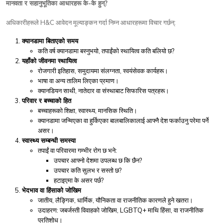
-
?
मानवता
र
सहानुभूतिका
आधारहरू
के
के
हुन्
H&C
:
अधिकारीहरूले
आवेदन
मूल्याङ्कन
गर्दा
निम्न
आधारहरूमा
विचार
गर्छन्
क्यानडामा
बिताएको
समय
,
?
कति
वर्ष
क्यानडामा
बस्नुभयो
तपाईंको
स्थायित्व
कति
बलियो
छ
यहाँको
जीवनमा
स्थायित्व
,
,
रोजगारी
इतिहास
समुदायमा
संलग्नता
स्वयंसेवक
कार्यहरू।
भाषा
वा
अन्य
तालिम
लिएका
प्रमाण।
,
क्यानडियन
साथी
नातेदार
वा
संस्थाबाट
सिफारिस
पत्रहरू।
परिवार
र
बच्चाको
हित
,
,
बच्चाहरूको
शिक्षा
स्वास्थ्य
मानसिक
स्थिति।
क्यानडामा
जन्मिएका
वा
हुर्किएका
बालबालिकालाई
आफ्नै
देश
फर्काउनु
परेमा
पर्ने
असर।
स्वास्थ्य
सम्बन्धी
समस्या
:
तपाईं
वा
परिवारमा
गम्भीर
रोग
छ
भने
?
उपचार
आफ्नो
देशमा
उपलब्ध
छ
कि
छैन
?
उपचार
कति
सुलभ
र
सस्तो
छ
?
हटाइएमा
के
असर
पर्छ
भेदभाव
वा
हिंसाको
जोखिम
,
,
,
जातीय
लैङ्गिक
धार्मिक
यौनिकता
वा
राजनीतिक
कारणले
हुने
खतरा।
:
, LGBTQ+
,
उदाहरण
जबर्जस्ती
विवाहको
जोखिम
माथि
हिंसा
वा
राजनीतिक
प्रतिशोध।