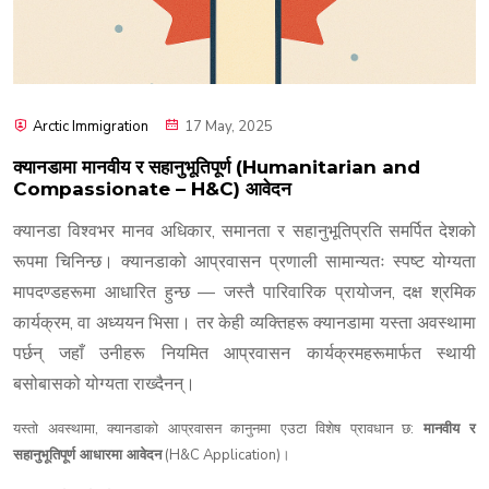
Arctic Immigration
17 May, 2025
क्यानडामा मानवीय र सहानुभूतिपूर्ण (Humanitarian and
Compassionate – H&C) आवेदन
,
क्यानडा
विश्वभर
मानव
अधिकार
समानता
र
सहानुभूतिप्रति
समर्पित
देशको
रूपमा
चिनिन्छ।
क्यानडाको
आप्रवासन
प्रणाली
सामान्यतः
स्पष्ट
योग्यता
—
,
मापदण्डहरूमा
आधारित
हुन्छ
जस्तै
पारिवारिक
प्रायोजन
दक्ष
श्रमिक
,
कार्यक्रम
वा
अध्ययन
भिसा।
तर
केही
व्यक्तिहरू
क्यानडामा
यस्ता
अवस्थामा
पर्छन्
जहाँ
उनीहरू
नियमित
आप्रवासन
कार्यक्रमहरूमार्फत
स्थायी
बसोबासको
योग्यता
राख्दैनन्।
,
:
यस्तो
अवस्थामा
क्यानडाको
आप्रवासन
कानुनमा
एउटा
विशेष
प्रावधान
छ
मानवीय
र
(H&C Application)
सहानुभूतिपूर्ण
आधारमा
आवेदन
।